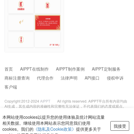
首页
AIPPT在线制作
AIPPT制作案例
AIPPT定制服务
商标注册查询
代理合作
法律声明
API接口
侵权申诉
客户端
Copyright 2012-2024
AIPPT
All rights reserved. AIPPT平台所有内容均由
AI生成，其生成内容的准确性和完整性无法保证，不代表我们的态度或观点。
投稿/侵删邮箱:GPT886@126.com
京公网安备 11010502053486号
经
本网站使用cookies以提升您的使用体验及统计网站流量
ICP京B2-20242591
隐私政策
相关数据。继续使用本网站表示您同意我们使用
我接受
cookies。我们的
《隐私及Cookie政策》
提供更多关于