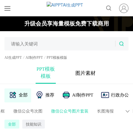
升级会员享海量模板免费下载商用
/
/
AI生成PPT
AI制作PPT
PPT模板模版
PPT模板
图片素材
模板
全部
推荐
AI制作PPT
行政办公
边框
微信公众号次图
微信公众号图片套装
长图海报
纸质
全部
技能知识