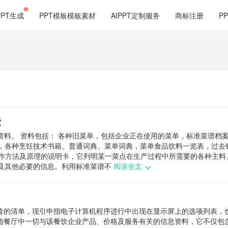
PPT生成
PPT模板模板素材
AIPPT定制服务
商标注册
P
素
单资料。 资料包括： 各种旧菜单，包括企业正在使用的菜单，标准菜谱档
，各种烹饪技术书籍、普通词典、菜单词典，菜单食品饮料一览表，过去
制作方法及原理的说明卡，它列明某一菜点在生产过程中所需要的各种主料
及其他必要的信息。利用标准菜谱不
阅读全文
肴的清单，现引申指电子计算机程序进行中出现在显示屏上的选项列表，
指餐厅中一切与该餐饮企业产品、价格及服务有关的信息资料，它不仅包