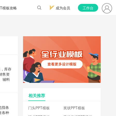
PT模板攻略
成为会员
工作台
案，库存
销售资
、辅料
相关推荐
门头PPT模板
奖状PPT模板
也指各
含各种