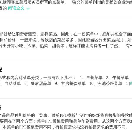
包括顾客点菜后服务员所写的点菜单。 狭义的菜单则指的是餐饮企业为
容的
阅读全文
:那就是让消费者测览、选择菜品。因此，在一份菜单中，必须共包含下面
名称和价格，一般来说，餐饮店的菜品紧多，因此应当区分出菜品类別，如
分出开胃小吃、冷菜、热菜、甜食等，这样才能让消费者一目了然。 有
些
式和内容对菜单分类，一般有以下几种： 1、早餐菜单 2、午餐菜单 
7、自助菜单 8、餐后甜品单 9、客房餐饮菜单 10、泳池茶座菜单 1
钱
产品的品种和价格的一览表。菜单PPT模板与制作的好坏将直接影响餐饮
用主要用在了两个方面：菜单PPT模板费用和菜单印刷费用。从这两个方面我
与一本菜单的PPT模板费用不同，有拍摄需求与没有拍摄需求的费用不同。