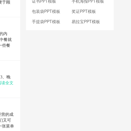
证书PPT模板
手机海报PPT模板
便于顾
包装袋PPT模板
奖证PPT模板
手提袋PPT模板
易拉宝PPT模板
的内
中餐就
一些餐
3、晚
阅读全文
经营的成
们又可
一张菜单