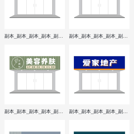
副本_副本_副本_副本_副本_副本_副本_副本_副本_副本_副本_副本_副本_副本_副本_副本_副本
副本_副本_副本_副本_副本_副本_副本_副本_副本_副本_副本_副本_副本_副本_副本_副本_副本
副本_副本_副本_副本_副本_副本_副本_副本_副本_副本_副本_副本_副本_副本_副本_副本_副本
副本_副本_副本_副本_副本_副本_副本_副本_副本_副本_副本_副本_副本_副本_副本_副本_副本