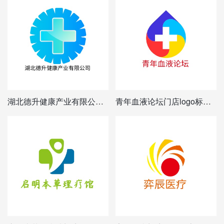
湖北德升健康产业有限公司门店logo标志PPT模板
青年血液论坛门店logo标志PPT模板