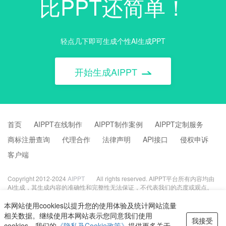
比PPT还简单！
轻点几下即可生成个性AI生成PPT
开始生成AIPPT
首页
AIPPT在线制作
AIPPT制作案例
AIPPT定制服务
商标注册查询
代理合作
法律声明
API接口
侵权申诉
客户端
Copyright 2012-2024
AIPPT
All rights reserved. AIPPT平台所有内容均由
AI生成，其生成内容的准确性和完整性无法保证，不代表我们的态度或观点。
投稿/侵删邮箱:GPT886@126.com
京公网安备 11010502053486号
经
本网站使用cookies以提升您的使用体验及统计网站流量
ICP京B2-20242591
隐私政策
相关数据。继续使用本网站表示您同意我们使用
我接受
cookies。我们的
《隐私及Cookie政策》
提供更多关于